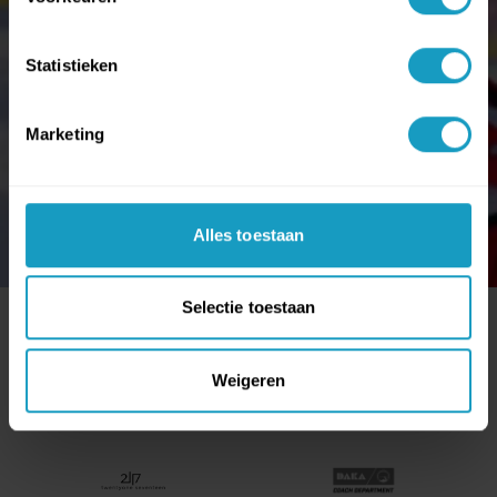
Statistieken
Marketing
Alles toestaan
Selectie toestaan
ONZE PARTNERS
Weigeren