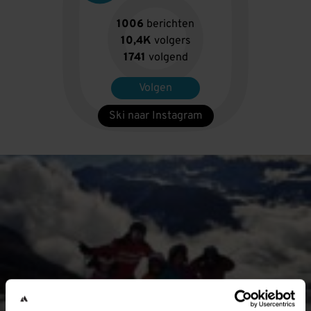
1006
berichten
10,4K
volgers
1741
volgend
Volgen
Ski naar Instagram