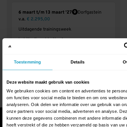
6 maart t/m 13 maart '27
Dorfgastein
v.a.
€ 2.295,00
Uitdagende trainingsweek
bekijk alle pakketten
Aanmelden
Toestemming
Details
O
vraag informatie aan
Deze website maakt gebruik van cookies
We gebruiken cookies om content en advertenties te persona
om functies voor social media te bieden en om ons websitev
analyseren. Ook delen we informatie over uw gebruik van on
onze partners voor social media, adverteren en analyse. De
kunnen deze gegevens combineren met andere informatie di
heeft verstrekt of die ze hebben verzameld op basis van uw 