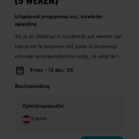
Uitgebreid programma incl. Anwärter
opleiding
Als je als Skileraar in Oostenrijk wilt werken dan
heb je om te beginnen het juiste in Oostenrijk
erkende skilerarendiploma nodig. Je volgt de 11-
daagse Anwärter opleiding in Oostenrijk. Je zult
9 nov. - 12 dec. '26
tijdens deze opleiding je eigen techniek
verbeteren. Je kan hierna in alle skigebieden
Basisopleiding
solliciteren m.u.v. Sölden en St. Anton.
Opleidingslocatie
Kaprun