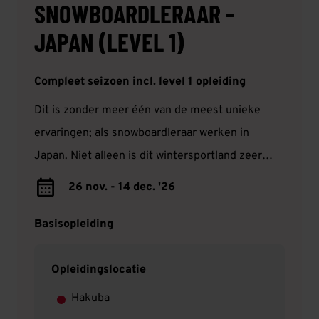
SNOWBOARDLERAAR -
JAPAN (LEVEL 1)
Compleet seizoen incl. level 1 opleiding
Dit is zonder meer één van de meest unieke
ervaringen; als snowboardleraar werken in
Japan. Niet alleen is dit wintersportland zeer
populair om de poederachtige sneeuw, maar het
26 nov. - 14 dec. '26
is ook nog eens een hele gave culturele ervaring!
Basisopleiding
Opleidingslocatie
Hakuba