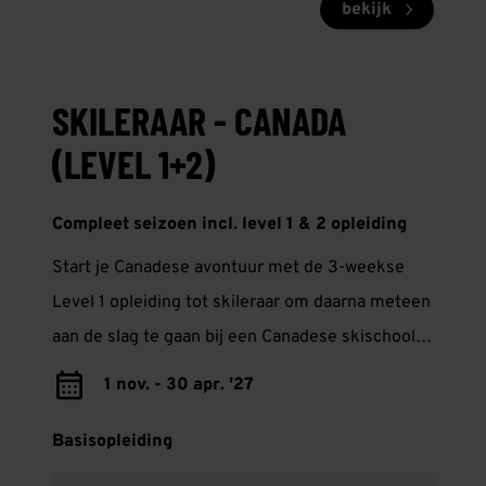
bekijk
SKILERAAR - CANADA
(LEVEL 1+2)
Compleet seizoen incl. level 1 & 2 opleiding
Start je Canadese avontuur met de 3-weekse
Level 1 opleiding tot skileraar om daarna meteen
aan de slag te gaan bij een Canadese skischool.
Haal gedurende het seizoen je Level 2 certificaat
1 nov. - 30 apr. '27
en ontwikkel je als skileraar! Je kunt via ons
solliciteren in onder andere Mount Washington
Basisopleiding
en Sun Peaks.