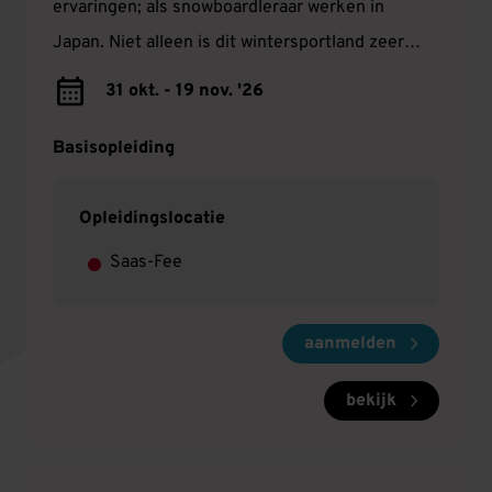
ervaringen; als snowboardleraar werken in
Japan. Niet alleen is dit wintersportland zeer
populair om de poederachtige sneeuw, maar het
31 okt. - 19 nov. '26
is ook nog eens een hele gave culturele ervaring!
Basisopleiding
Opleidingslocatie
Saas-Fee
aanmelden
bekijk