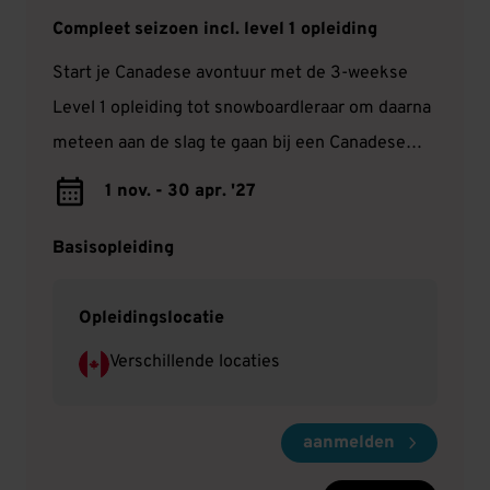
Compleet seizoen incl. level 1 opleiding
Start je Canadese avontuur met de 3-weekse
Level 1 opleiding tot snowboardleraar om daarna
meteen aan de slag te gaan bij een Canadese
skischool. Je kunt via ons solliciteren in onder
1 nov. - 30 apr. '27
andere Whistler, Cypress en Sun Peaks.
Basisopleiding
Opleidingslocatie
Verschillende locaties
aanmelden