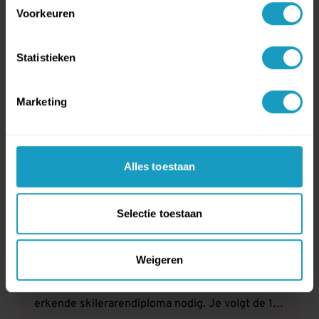
Voorkeuren
aanmelden
Statistieken
bekijk
Marketing
SKILERAAR - OOSTENRIJK
(5 WEKEN)
Alles toestaan
Uitgebreid programma incl. Anwärter
Selectie toestaan
opleiding
Als je als Skileraar in Oostenrijk wilt werken dan
Weigeren
heb je om te beginnen het juiste in Oostenrijk
erkende skilerarendiploma nodig. Je volgt de 11-