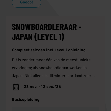
Goooo!
SNOWBOARDLERAAR -
JAPAN (LEVEL 1)
Compleet seizoen incl. level 1 opleiding
Dit is zonder meer één van de meest unieke
ervaringen; als snowboardleraar werken in
Japan. Niet alleen is dit wintersportland zeer
populair om de poederachtige sneeuw, maar het
23 nov. - 12 dec. '26
is ook nog eens een hele gave culturele ervaring!
Basisopleiding