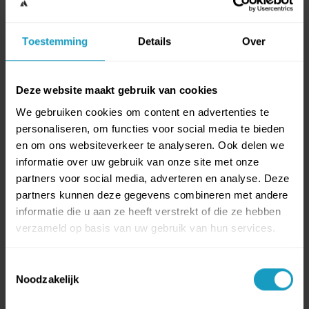
SNOWBOARDLERAAR -
OOSTENRIJK (1,5 WEEK)
Toestemming
Details
Over
Compact programma incl. Anwärter opleiding
Deze website maakt gebruik van cookies
Als je als snowboardleraar in Oostenrijk wilt
We gebruiken cookies om content en advertenties te
personaliseren, om functies voor social media te bieden
werken dan heb je om te beginnen het juiste in
en om ons websiteverkeer te analyseren. Ook delen we
Oostenrijk erkende snowboardlerarendiploma
informatie over uw gebruik van onze site met onze
nodig. Je volgt de 10-daagse Anwärter opleiding
partners voor social media, adverteren en analyse. Deze
1 dec. - 11 dec. '26
partners kunnen deze gegevens combineren met andere
in Oostenrijk. Je zult tijdens deze opleiding je
informatie die u aan ze heeft verstrekt of die ze hebben
eigen techniek verbete
Basisopleiding
verzameld op basis van uw gebruik van hun services.
Opleidingslocatie
Toestemmingsselectie
Noodzakelijk
Kaprun