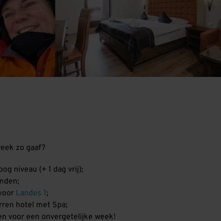
week zo gaaf?
og niveau (+ 1 dag vrij);
emden;
voor
Landes 1
;
erren hotel met Spa;
ten voor een onvergetelijke week!