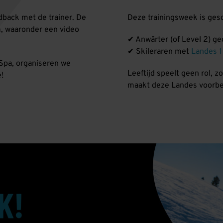
edback met de trainer. De
Deze trainingsweek is ges
n
, waaronder een video
✔ Anwärter (of Level 2) gec
✔ Skileraren met
Landes 1
Spa, organiseren we
Leeftijd speelt geen rol, 
e!
maakt deze Landes voorber