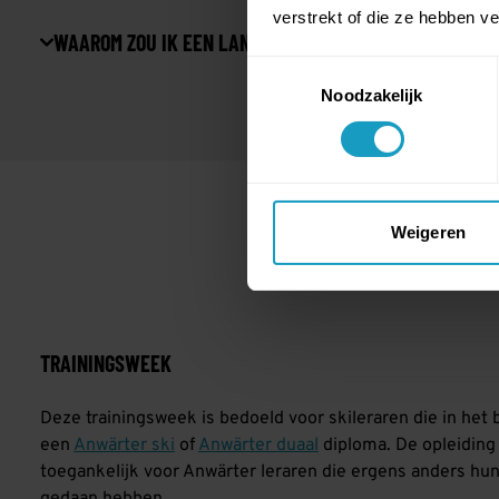
verstrekt of die ze hebben v
WAAROM ZOU IK EEN LANDES 1 OPLEIDING DOEN?
Toestemmingsselectie
Noodzakelijk
Weigeren
TRAININGSWEEK
Deze trainingsweek is bedoeld voor skileraren die in het b
een
Anwärter ski
of
Anwärter duaal
diploma. De opleiding 
toegankelijk voor Anwärter leraren die ergens anders hun