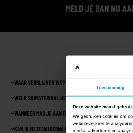
WAAR VERBLIJVEN WE? -> ****HOTEL VICTORIA
Toestemming
WELK SKIMATERIAAL HEB JE NODIG?
Deze website maakt gebruik
WANNEER MAG JE AAN DEZE TRAININGSWEEK DEELNEM
We gebruiken cookies om cont
websiteverkeer te analyseren
KAN IK METEEN HIERNA MIJN LANDES 1 GAAN DOEN?
media, adverteren en analys