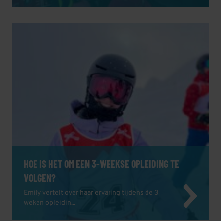
HOE IS HET OM EEN 3-WEEKSE OPLEIDING TE
VOLGEN?
Emily vertelt over haar ervaring tijdens de 3
weken opleidin...