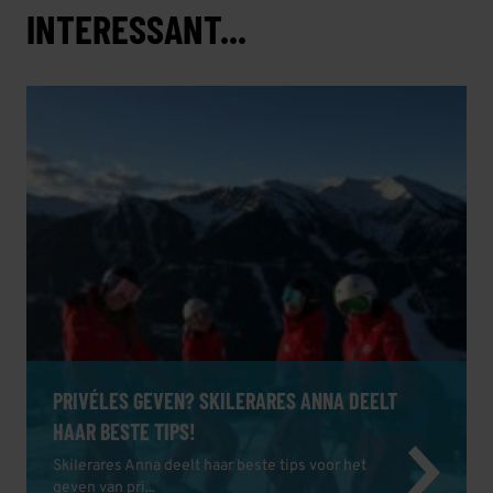
INTERESSANT...
PRIVÉLES GEVEN? SKILERARES ANNA DEELT
HAAR BESTE TIPS!
Skilerares Anna deelt haar beste tips voor het
geven van pri...