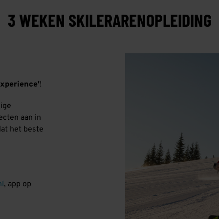
3 WEKEN SKILERARENOPLEIDING
experience'
!
lige
ecten aan in
dat het beste
nl
, app op