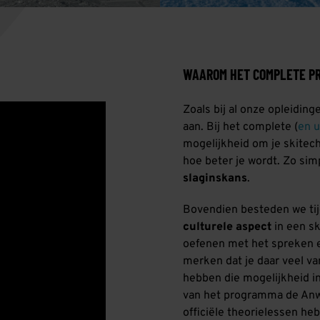
WAAROM HET COMPLETE P
Zoals bij al onze opleidin
aan. Bij het complete (
en u
mogelijkheid om je skitechn
hoe beter je wordt. Zo simp
slaginskans
.
Bovendien besteden we tij
culturele aspect
in een s
oefenen met het spreken en
merken dat je daar veel va
hebben die mogelijkheid in
van het programma de Anwär
officiële theorielessen heb