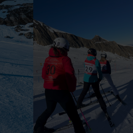
Kleinarl, Wagrain, Zauchensee, Reiteralm,
Schladming, Fiss-Ladis, St. Johann in
Tirol, Brixen im Thale, Ellmau, Hopfgarten,
Söll, Westendorf, Bramberg, Neukirchen,
Wildschönau-Niederau, Kaprun, Zell am
See, Finkenberg, Fügen, Gerlos, Hippach,
Kaltenbach, Königsleiten, Krimml,
Mayrhofen, Zell am Ziller, Ehrwald,
Lermoos, Berwang