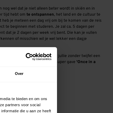
n nog wel dat je niet alleen beter wordt in skiën en in
er tijd hebt om
te ontspannen
, het land en de cultuur te
 heb je meteen een dag vrij om bij te komen van de reis
rect te beginnen met studeren. Je zal ca. 5 dagen per
t dat je 2 dagen per week vrij bent. Die kan je vullen
erkennen of misschien wil je wel lekker een dagje
 avond een activiteit, waardoor jullie zonder twijfel een
orden. Dit is zonder meer een super gave
'Once in a
Over
 media te bieden en om ons
ze partners voor social
nformatie die u aan ze heeft