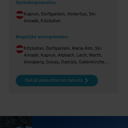
Opleidingslocaties
Kaprun, Dorfgastein, Hintertux, Ski
Amadé, Kitzbühel
Mogelijke werkgebieden
Kitzbühel, Dorfgastein, Maria Alm, Ski
Amadé, Kaprun, Alpbach, Lech, Warth,
Annaberg, Gosau, Damüls, Gallenkirchen,
Gaschurn, Bad Gastein, Bad Hofgastein,
Grossarl, Dienten, Maria Alm, Mühlbach,
Bekijk pakketten en datums
Katschberg, Mauterndorf, Mittersill,
Kirchberg, Kitzbühel, Hirschegg,
Mittelberg, Lofer, Nauders, Obertauern,
Obergurgl, Kappl, Pillersee, Radstadt,
Rauris, Saalbach, Hinterglemm,
Fieberbrunn, Viehhofen, Leogang,
Alpendorf, Altenmarkt, Filzmoos, Flachau,