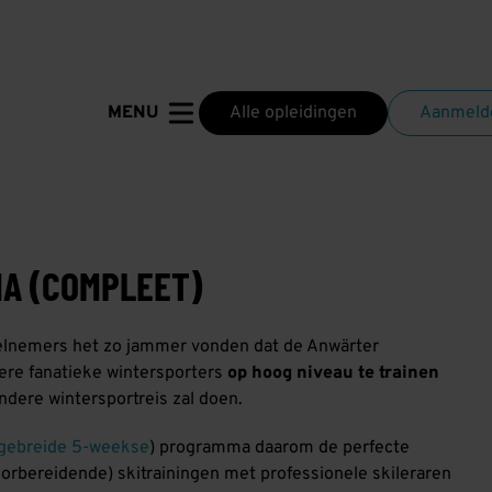
Alle opleidingen
Aanmelde
MENU
A (COMPLEET)
elnemers het zo jammer vonden dat de Anwärter
dere fanatieke wintersporters
op hoog niveau te trainen
andere wintersportreis zal doen.
tgebreide 5-weekse
) programma daarom de perfecte
oorbereidende) skitrainingen met professionele skileraren