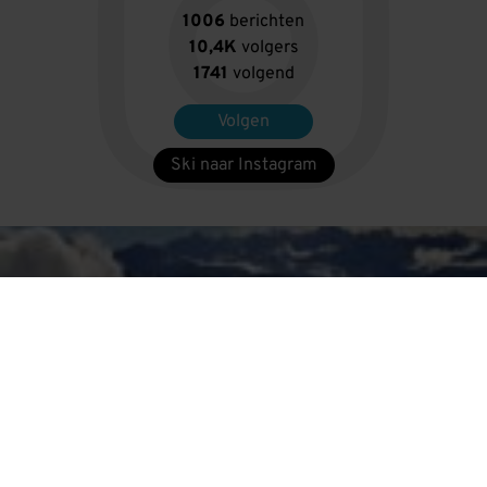
1006
berichten
10,4K
volgers
1741
volgend
Volgen
Ski naar Instagram