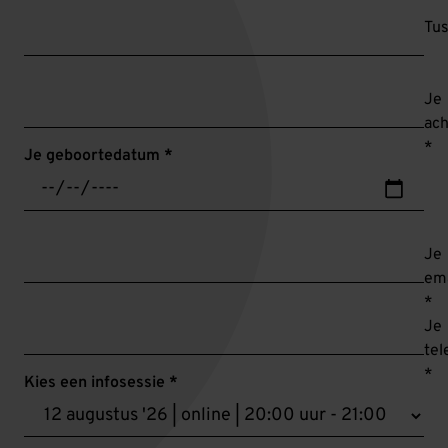
Tu
Je
ac
*
Je geboortedatum *
Je
ema
*
Je
te
*
Kies een infosessie *