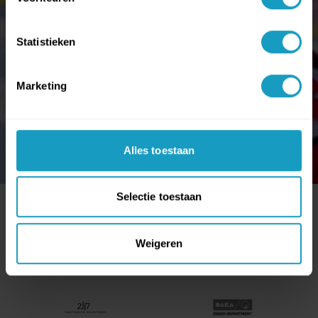
Statistieken
Marketing
Alles toestaan
Selectie toestaan
ONZE PARTNERS
Weigeren