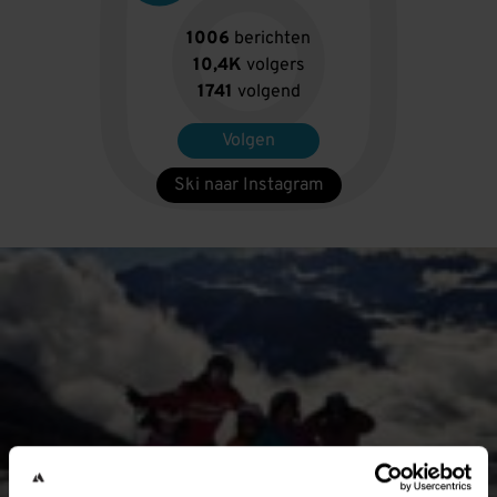
1006
berichten
10,4K
volgers
1741
volgend
Volgen
Ski naar Instagram