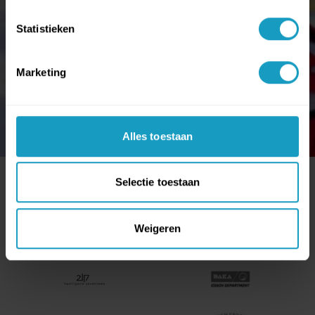
Statistieken
Marketing
Alles toestaan
Selectie toestaan
ONZE PARTNERS
Weigeren