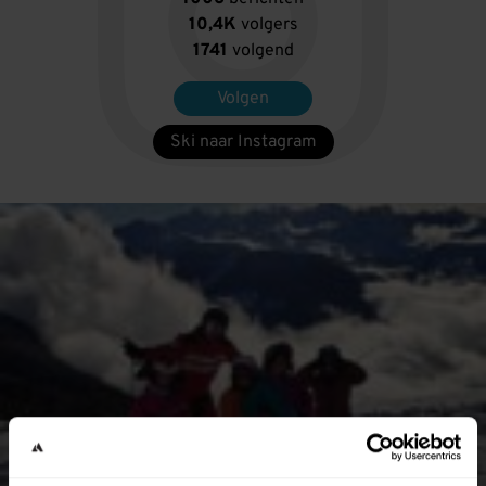
10,4K
volgers
1741
volgend
Volgen
Ski naar Instagram