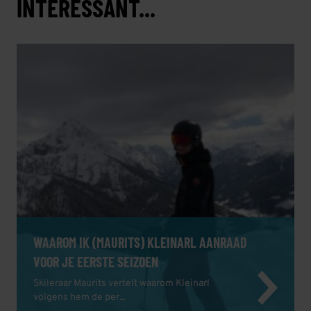
INTERESSANT...
WAAROM IK (MAURITS) KLEINARL AANRAAD
VOOR JE EERSTE SEIZOEN
Skileraar Maurits vertelt waarom Kleinarl
volgens hem de per...