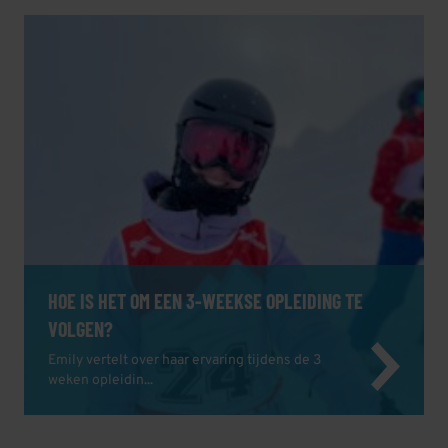
HOE IS HET OM EEN 3-WEEKSE OPLEIDING TE
VOLGEN?
Emily vertelt over haar ervaring tijdens de 3
weken opleidin...