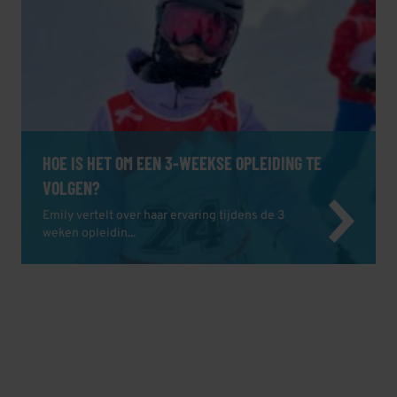
HOE IS HET OM EEN 3-WEEKSE OPLEIDING TE
VOLGEN?
Emily vertelt over haar ervaring tijdens de 3
weken opleidin...