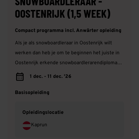
SNOWBOARDLERAAR -
OOSTENRIJK (1,5 WEEK)
Compact programma incl. Anwärter opleiding
Als je als snowboardleraar in Oostenrijk wilt
werken dan heb je om te beginnen het juiste in
Oostenrijk erkende snowboardlerarendiploma
nodig. Je volgt de 10-daagse Anwärter opleiding
1 dec. - 11 dec. '26
in Oostenrijk. Je zult tijdens deze opleiding je
eigen techniek verbete
Basisopleiding
Opleidingslocatie
Kaprun