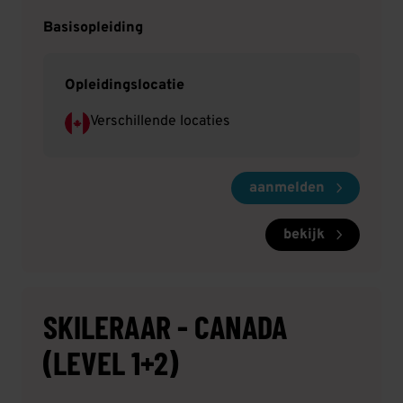
ons solliciteren in onder andere Mount
Basisopleiding
Washington en Peaks.
Opleidingslocatie
Verschillende locaties
aanmelden
bekijk
SKILERAAR - CANADA
(LEVEL 1+2)