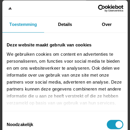
SNOWBOARDLERAAR -
Toestemming
Details
Over
CANADA (LEVEL 1)
Deze website maakt gebruik van cookies
We gebruiken cookies om content en advertenties te
Compleet seizoen incl. level 1 opleiding
personaliseren, om functies voor social media te bieden
Start je Canadese avontuur met de 3-weekse
en om ons websiteverkeer te analyseren. Ook delen we
informatie over uw gebruik van onze site met onze
Level 1 opleiding tot snowboardleraar om daarna
partners voor social media, adverteren en analyse. Deze
meteen aan de slag te gaan bij een Canadese
partners kunnen deze gegevens combineren met andere
skischool. Je kunt via ons solliciteren in onder
informatie die u aan ze heeft verstrekt of die ze hebben
1 nov. - 30 apr. '27
verzameld op basis van uw gebruik van hun services.
andere Whistler, Cypress en Sun Peaks.
Basisopleiding
Toestemmingsselectie
Noodzakelijk