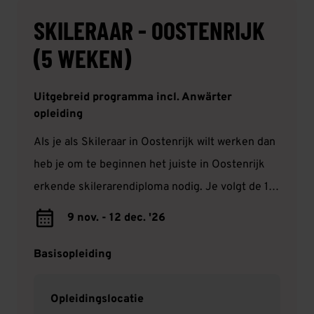
SKILERAAR - OOSTENRIJK
(5 WEKEN)
Uitgebreid programma incl. Anwärter
opleiding
Als je als Skileraar in Oostenrijk wilt werken dan
heb je om te beginnen het juiste in Oostenrijk
erkende skilerarendiploma nodig. Je volgt de 11-
daagse Anwärter opleiding in Oostenrijk. Je zult
9 nov. - 12 dec. '26
tijdens deze opleiding je eigen techniek
verbeteren. Je kan hierna in alle skigebieden
Basisopleiding
solliciteren m.u.v. Sölden en St. Anton.
Opleidingslocatie