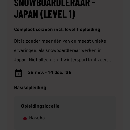
SNOWBOARDLERAAR -
JAPAN (LEVEL 1)
Compleet seizoen incl. level 1 opleiding
Dit is zonder meer één van de meest unieke
ervaringen; als snowboardleraar werken in
Japan. Niet alleen is dit wintersportland zeer
populair om de poederachtige sneeuw, maar het
26 nov. - 14 dec. '26
is ook nog eens een hele gave culturele ervaring!
Basisopleiding
Opleidingslocatie
Hakuba