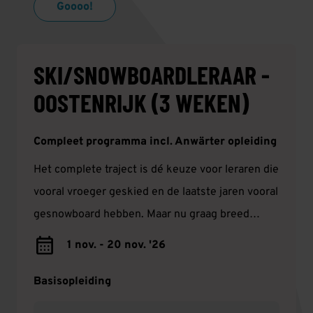
Goooo!
SKI/SNOWBOARDLERAAR -
OOSTENRIJK (3 WEKEN)
Compleet programma incl. Anwärter opleiding
Het complete traject is dé keuze voor leraren die
vooral vroeger geskied en de laatste jaren vooral
gesnowboard hebben. Maar nu graag breed
inzetbaar zijn en daarom kiezen voor de ski- én
1 nov. - 20 nov. '26
snowboardopleiding. Daarmee ben je altijd
verzekerd van een leuke baan!
Basisopleiding