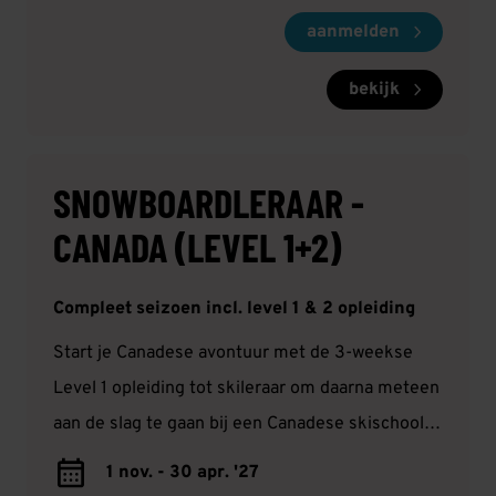
aanmelden
bekijk
SNOWBOARDLERAAR -
CANADA (LEVEL 1+2)
Compleet seizoen incl. level 1 & 2 opleiding
Start je Canadese avontuur met de 3-weekse
Level 1 opleiding tot skileraar om daarna meteen
aan de slag te gaan bij een Canadese skischool.
Haal gedurende het seizoen je Level 2 certificaat
1 nov. - 30 apr. '27
en ontwikkel je als snowboardleraar! Je kunt via