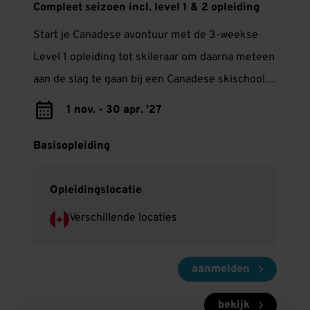
Compleet seizoen incl. level 1 & 2 opleiding
Start je Canadese avontuur met de 3-weekse
Level 1 opleiding tot skileraar om daarna meteen
aan de slag te gaan bij een Canadese skischool.
Haal gedurende het seizoen je Level 2 certificaat
1 nov. - 30 apr. '27
en ontwikkel je als skileraar! Je kunt via ons
solliciteren in onder andere Mount Washington
Basisopleiding
en Sun Peaks.
Opleidingslocatie
Verschillende locaties
aanmelden
bekijk