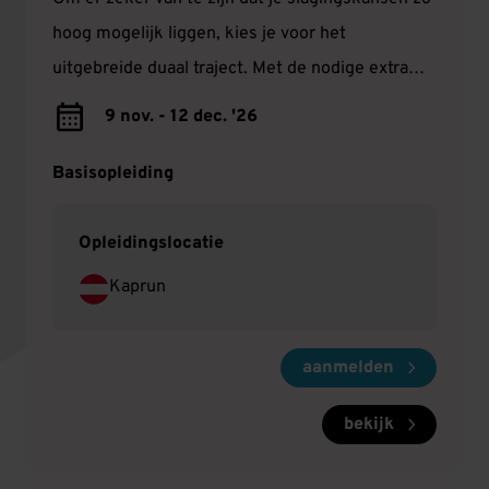
hoog mogelijk liggen, kies je voor het
uitgebreide duaal traject. Met de nodige extra
training sta jij straks zelfverzekerd op je ski's én
9 nov. - 12 dec. '26
snowboard! Na de voorbereidingstraining start je
met de officiële 16-daagse Anwärter opleiding.
Basisopleiding
Opleidingslocatie
Kaprun
aanmelden
bekijk