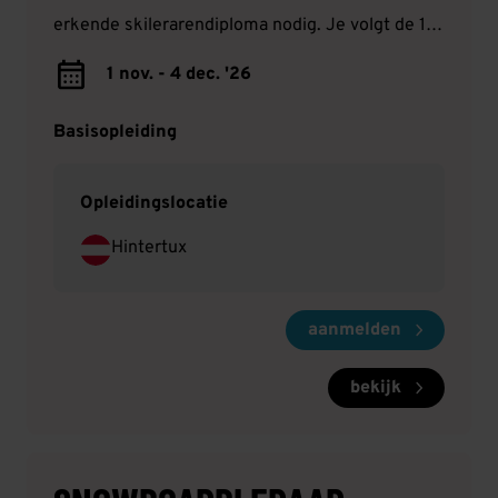
erkende skilerarendiploma nodig. Je volgt de 11-
daagse Anwärter opleiding in Oostenrijk. Je zult
1 nov. - 4 dec. '26
tijdens deze opleiding je eigen techniek
verbeteren. Je kan hierna in alle skigebieden
Basisopleiding
solliciteren m.u.v. Sölden en St. Anton.
Opleidingslocatie
Hintertux
aanmelden
bekijk