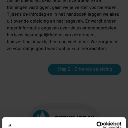
Als de opleiding, skischool en eventuele extra
trainingen vastliggen, gaan we je verder voorbereiden.
Tijdens de introdag en in het handboek leggen we alles
uit over de opleiding en het lesgeven. Er wordt onder
meer informatie gegeven over de examenonderdelen,
herkansingsmogelijkheden, verzekeringen,
huisvesting, inpaklijst en nog veel meer! We zorgen er
zo voor dat je goed weet wat je kunt verwachten.
Stap 2 - Erkende opleiding
SNOWLIFE.NL