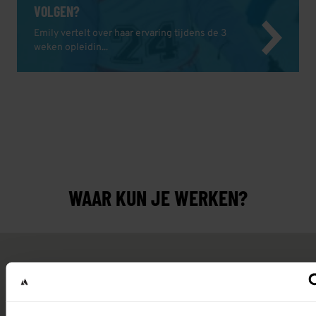
VOLGEN?
Emily vertelt over haar ervaring tijdens de 3
weken opleidin...
WAAR KUN JE WERKEN?