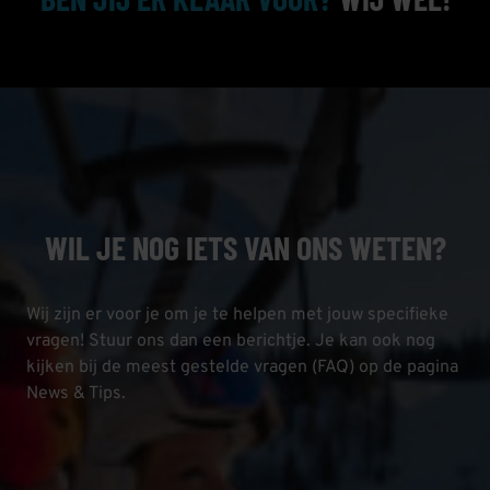
WIL JE NOG IETS VAN ONS WETEN?
Wij zijn er voor je om je te helpen met jouw specifieke
vragen! Stuur ons dan een berichtje. Je kan ook nog
kijken bij de meest gestelde vragen (FAQ) op de pagina
News & Tips.