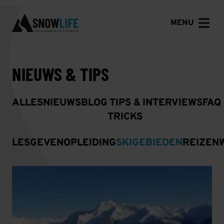
MENU
NIEUWS & TIPS
ALLES
NIEUWS
BLOG
TIPS &
INTERVIEWS
FAQ
TRICKS
LESGEVEN
OPLEIDING
SKIGEBIEDEN
REIZEN