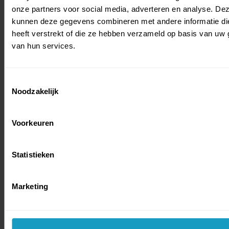
onze partners voor social media, adverteren en analyse. De
We bieden nu niet alleen een baangarantie
kunnen deze gegevens combineren met andere informatie di
voor nieuwe leraren, maar ook voor ervaren
heeft verstrekt of die ze hebben verzameld op basis van uw 
skileraren. Na een seizoen in Oostenrijk of
bekijk alle pakketten
van hun services.
waar dan ook, heb je de nodige ervaring
opgedaan hoe het is om les te geven in de
Aanmelden
sneeuw. Waarom zou je die ervaring niet
Toestemmingsselectie
gebruiken om in andere bestemmingen te
Noodzakelijk
vraag informatie aan
werken? Op een aantal mega toffe locaties
binnen én buiten Europa! Zoals Canada,
Voorkeuren
Japan of Zwitserland.
1 december t/m 30 april '27
Statistieken
Skiresort in Oostenrijk
v.a.
€ 1.295,00
We bieden nu niet alleen een baangarantie
Marketing
voor nieuwe leraren, maar ook voor ervaren
skileraren. Na een seizoen in Oostenrijk of
bekijk alle pakketten
waar dan ook, heb je de nodige ervaring
opgedaan hoe het is om les te geven in de