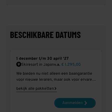
BESCHIKBARE DATUMS
1 december t/m 30 april '27
Skiresort in Japan
v.a.
€ 1.295,00
We bieden nu niet alleen een baangarantie
voor nieuwe leraren, maar ook voor ervaren
skileraren. Na een seizoen in Oostenrijk of
bekijk alle pakketten
waar dan ook, heb je de nodige ervaring
opgedaan hoe het is om les te geven in de
Aanmelden
sneeuw. Waarom zou je die ervaring niet
gebruiken om in andere bestemmingen te